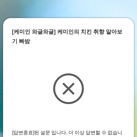
[케미인 와글와글] 케미인의 치킨 취향 알아보
기 빠밤
[답변종료]된 설문 입니다. 더 이상 답변할 수 없습니